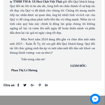
ty TNHH TM & SX Hoá Chất Việt Thái
gửi đến Quý khách hàng-
Quý đối tác lời tri ân sâu sắc, lòng biết ơn chân thành về sự hợp tác
tốt đẹp của Quý vị đã dành cho chúng tôi. Chúng tôi mong muốn
tiếp tục nhận được sự quan tâm, ủng hộ nhiệt tình và tích cực của
Quý vị để cùng nhau phát triển bền lâu và vững mạnh. Niềm tin và
tình cảm quý báu này chính là động lực giúp chúng tôi không
ngừng nỗ lực và vươn lên mỗi ngày để hoàn thiện mình và phấn
đấu đem lại các giá trị ngày càng tốt đẹp.
Mùa Noel năm 2024 đang đến gần và chào đón một năm
mới 2025 – Xuân Ất Tỵ, tôi xin gửi đến Quý khách hàng- Quý đối
tác lời chúc giáng sinh ấm áp và một năm mới dồi dào sức khoẻ- an
khang thịnh vượng- vạn sự như ý!
Trân trọng cảm ơn!
GIÁM ĐỐC-
Phan Thị Lê Hương
Chia sẻ: