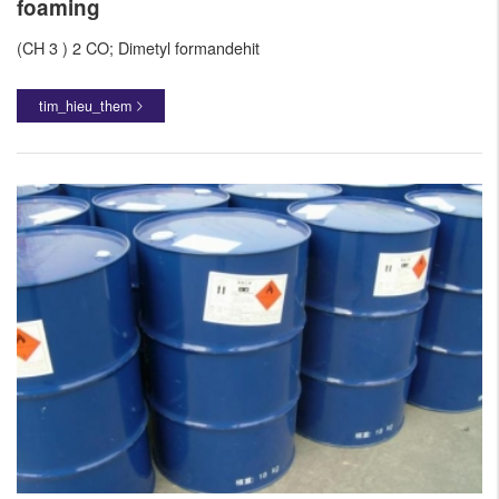
foaming
(CH 3 ) 2 CO; Dimetyl formandehit
tim_hieu_them