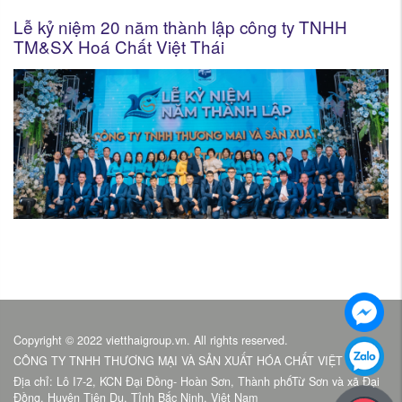
Lễ kỷ niệm 20 năm thành lập công ty TNHH
TM&SX Hoá Chất Việt Thái
Copyright © 2022 vietthaigroup.vn. All rights reserved.
CÔNG TY TNHH THƯƠNG MẠI VÀ SẢN XUẤT HÓA CHẤT VIỆT THÁI
Địa chỉ: Lô I7-2, KCN Đại Đồng- Hoàn Sơn, Thành phốTừ Sơn và xã Đại
Đồng, Huyện Tiên Du, Tỉnh Bắc Ninh, Việt Nam