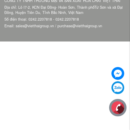
CÔNG TY TNHH THƯƠNG MẠI VÀ SẢN XUẤT HÓA CHẤT VIỆT THÁI
Địa chỉ: Lô I7-2, KCN Đại Đồng- Hoàn Sơn, Thành phốTừ Sơn và xã Đại
Đồng, Huyện Tiên Du, Tỉnh Bắc Ninh, Việt Nam
Số điện thoại: 0242.2207818 - 0242.2207818
Email: sales@vietthaigroup.vn / purchase@vietthaigroup.vn